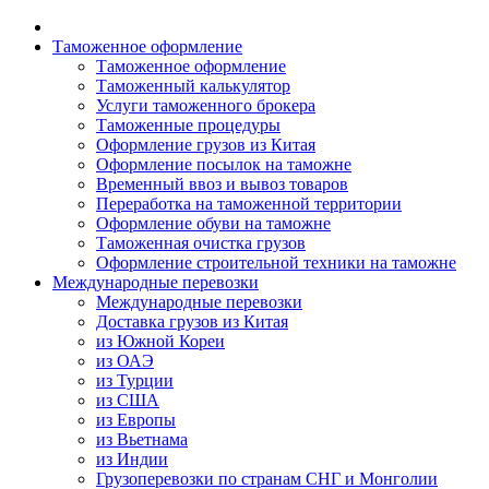
Таможенное оформление
Таможенное оформление
Таможенный калькулятор
Услуги таможенного брокера
Таможенные процедуры
Оформление грузов из Китая
Оформление посылок на таможне
Временный ввоз и вывоз товаров
Переработка на таможенной территории
Оформление обуви на таможне
Таможенная очистка грузов
Оформление строительной техники на таможне
Международные перевозки
Международные перевозки
Доставка грузов из Китая
из Южной Кореи
из ОАЭ
из Турции
из США
из Европы
из Вьетнама
из Индии
Грузоперевозки по странам СНГ и Монголии