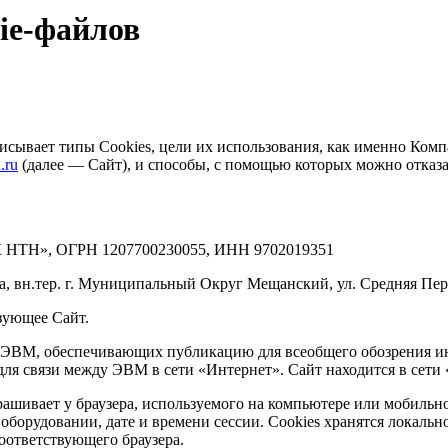
ie-файлов
исывает типы Cookies, цели их использования, как именно Комп
d.ru
(далее — Сайт), и способы, с помощью которых можно отказат
К НТН», ОГРН 1207700230055, ИНН 9702019351
а, вн.тер. г. Муниципальный Округ Мещанский, ул. Средняя Перея
зующее Сайт.
я ЭВМ, обеспечивающих публикацию для всеобщего обозрения 
для связи между ЭВМ в сети «Интернет». Сайт находится в сети
шивает у браузера, используемого на компьютере или мобильно
о оборудовании, дате и времени сессии. Сookies хранятся локал
оответствующего браузера.