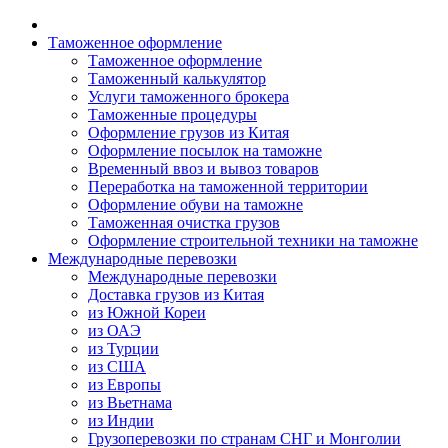
Таможенное оформление
Таможенное оформление
Таможенный калькулятор
Услуги таможенного брокера
Таможенные процедуры
Оформление грузов из Китая
Оформление посылок на таможне
Временный ввоз и вывоз товаров
Переработка на таможенной территории
Оформление обуви на таможне
Таможенная очистка грузов
Оформление строительной техники на таможне
Международные перевозки
Международные перевозки
Доставка грузов из Китая
из Южной Кореи
из ОАЭ
из Турции
из США
из Европы
из Вьетнама
из Индии
Грузоперевозки по странам СНГ и Монголии