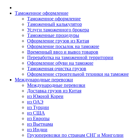
Таможенное оформление
Таможенное оформление
Таможенный калькулятор
Услуги таможенного брокера
Таможенные процедуры
Оформление грузов из Китая
Оформление посылок на таможне
Временный ввоз и вывоз товаров
Переработка на таможенной территории
Оформление обуви на таможне
Таможенная очистка грузов
Оформление строительной техники на таможне
Международные перевозки
Международные перевозки
Доставка грузов из Китая
из Южной Кореи
из ОАЭ
из Турции
из США
из Европы
из Вьетнама
из Индии
Грузоперевозки по странам СНГ и Монголии