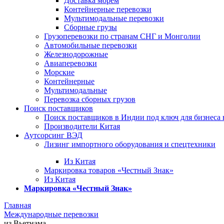
Доставка морем
Контейнерные перевозки
Мультимодальные перевозки
Сборные грузы
Грузоперевозки по странам СНГ и Монголии
Автомобильные перевозки
Железнодорожные
Авиаперевозки
Морские
Контейнерные
Мультимодальные
Перевозка сборных грузов
Поиск поставщиков
Поиск поставщиков в Индии под ключ для бизнеса 
Производители Китая
Аутсорсинг ВЭД
Лизинг импортного оборудования и спецтехники
Из Китая
Маркировка товаров «Честный Знак»
Из Китая
Маркировка «Честный Знак»
Главная
Международные перевозки
из Вьетнама