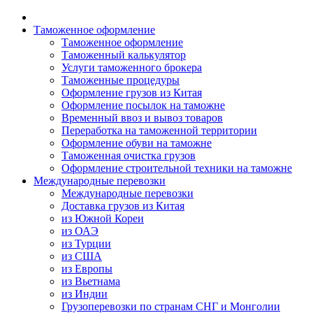
Таможенное оформление
Таможенное оформление
Таможенный калькулятор
Услуги таможенного брокера
Таможенные процедуры
Оформление грузов из Китая
Оформление посылок на таможне
Временный ввоз и вывоз товаров
Переработка на таможенной территории
Оформление обуви на таможне
Таможенная очистка грузов
Оформление строительной техники на таможне
Международные перевозки
Международные перевозки
Доставка грузов из Китая
из Южной Кореи
из ОАЭ
из Турции
из США
из Европы
из Вьетнама
из Индии
Грузоперевозки по странам СНГ и Монголии