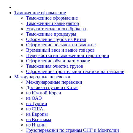
Таможенное оформление
Таможенное оформление
Таможенный калькулятор
Услуги таможенного брокера
Таможенные процедуры
Оформление грузов из Китая
Оформление посылок на таможне
Временный ввоз и вывоз товаров
Переработка на таможенной территории
Оформление обуви на таможне
Таможенная очистка грузов
Оформление строительной техники на таможне
Международные перевозки
Международные перевозки
Доставка грузов из Китая
из Южной Кореи
из ОАЭ
из Турции
из США
из Европы
из Вьетнама
из Индии
Грузоперевозки по странам СНГ и Монголии