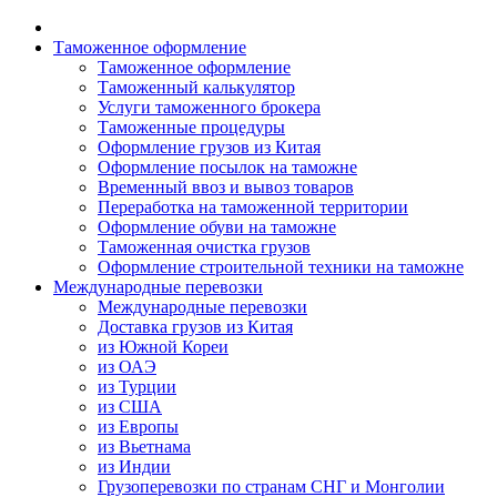
Таможенное оформление
Таможенное оформление
Таможенный калькулятор
Услуги таможенного брокера
Таможенные процедуры
Оформление грузов из Китая
Оформление посылок на таможне
Временный ввоз и вывоз товаров
Переработка на таможенной территории
Оформление обуви на таможне
Таможенная очистка грузов
Оформление строительной техники на таможне
Международные перевозки
Международные перевозки
Доставка грузов из Китая
из Южной Кореи
из ОАЭ
из Турции
из США
из Европы
из Вьетнама
из Индии
Грузоперевозки по странам СНГ и Монголии